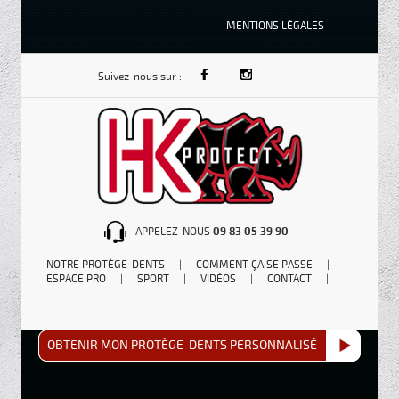
MENTIONS LÉGALES
Suivez-nous sur :
APPELEZ-NOUS
09 83 05 39 90
NOTRE PROTÈGE-DENTS
|
COMMENT ÇA SE PASSE
|
ESPACE PRO
|
SPORT
|
VIDÉOS
|
CONTACT
|
OBTENIR MON PROTÈGE-DENTS PERSONNALISÉ