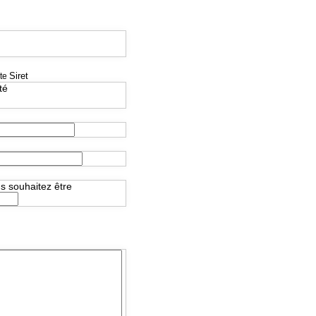
Siret
te
té
us souhaitez être