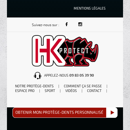
MENTIONS LÉGALES
Suivez-nous sur :
APPELEZ-NOUS
09 83 05 39 90
NOTRE PROTÈGE-DENTS
|
COMMENT ÇA SE PASSE
|
ESPACE PRO
|
SPORT
|
VIDÉOS
|
CONTACT
|
OBTENIR MON PROTÈGE-DENTS PERSONNALISÉ