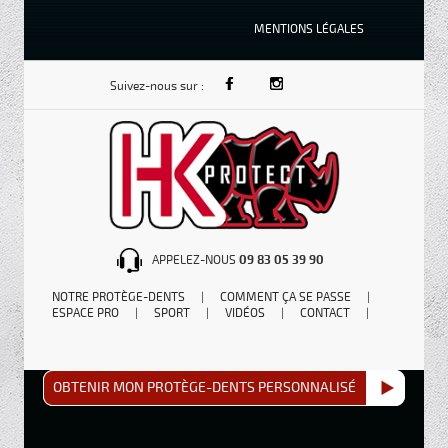
MENTIONS LÉGALES
Suivez-nous sur :
APPELEZ-NOUS
09 83 05 39 90
NOTRE PROTÈGE-DENTS
|
COMMENT ÇA SE PASSE
|
ESPACE PRO
|
SPORT
|
VIDÉOS
|
CONTACT
|
OBTENIR MON PROTÈGE-DENTS PERSONNALISÉ