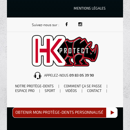
MENTIONS LÉGALES
Suivez-nous sur :
APPELEZ-NOUS
09 83 05 39 90
NOTRE PROTÈGE-DENTS
|
COMMENT ÇA SE PASSE
|
ESPACE PRO
|
SPORT
|
VIDÉOS
|
CONTACT
|
OBTENIR MON PROTÈGE-DENTS PERSONNALISÉ